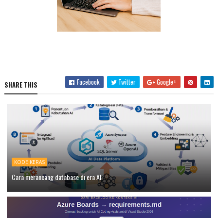
Facebook
Twitter
Google+
SHARE THIS
KODE KERAS
Cara merancang database di era AI