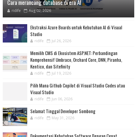
Cara merancang database di era AI
ridife
Aug 02, 2026
Ekstraksi Azure Boards untuk Kebutuhan AI di Visual
Studio
ridife
Jul 26, 2026
Memilih CMS di Ekosistem ASP.NET: Perbandingan
Komprehensif Umbraco, Orchard Core, DNN, Piranha,
Kentico, dan Sitefinity
ridife
Jul 19, 2026
Pilih Mana Github Copilot di Visual Studio Codes atau
Visual Studio
ridife
Jun 06, 2026
Selamat Tinggal Developer Sombong
ridife
May 31, 2026
Dokumentasi Kebutuhan Software Dengan Cepat