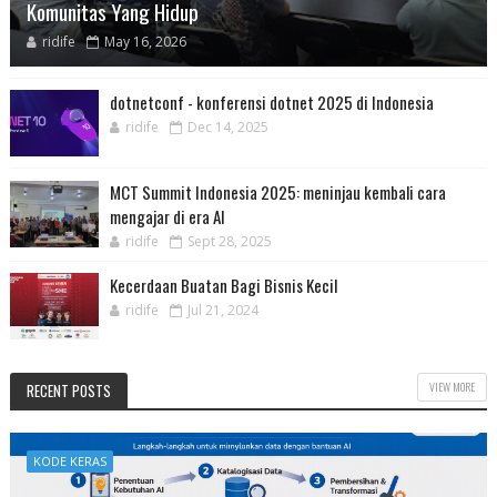
Komunitas Yang Hidup
ridife
May 16, 2026
dotnetconf - konferensi dotnet 2025 di Indonesia
ridife
Dec 14, 2025
MCT Summit Indonesia 2025: meninjau kembali cara
mengajar di era AI
ridife
Sept 28, 2025
Kecerdaan Buatan Bagi Bisnis Kecil
ridife
Jul 21, 2024
VIEW MORE
RECENT POSTS
KODE KERAS