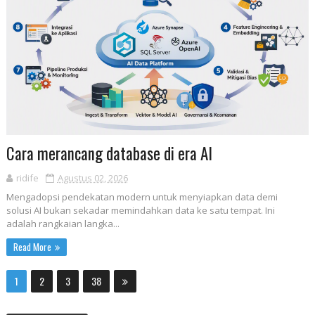
Cara merancang database di era AI
ridife
Agustus 02, 2026
Mengadopsi pendekatan modern untuk menyiapkan data demi
solusi AI bukan sekadar memindahkan data ke satu tempat. Ini
adalah rangkaian langka...
Read More
1
2
3
38