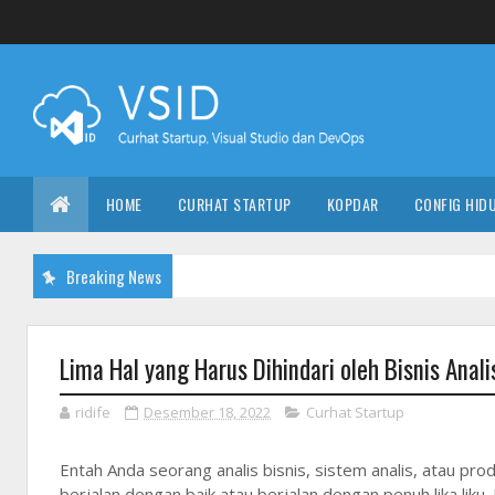
HOME
CURHAT STARTUP
KOPDAR
CONFIG HID
Breaking News
Lima Hal yang Harus Dihindari oleh Bisnis Anali
ridife
Desember 18, 2022
Curhat Startup
Entah Anda seorang analis bisnis, sistem analis, atau p
berjalan dengan baik atau berjalan dengan penuh lika liku. 