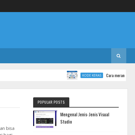
Cara merancang database d
KODE KERAS
POPULAR POSTS
Mengenal Jenis-Jenis Visual
Studio
an bisa
ri bagi