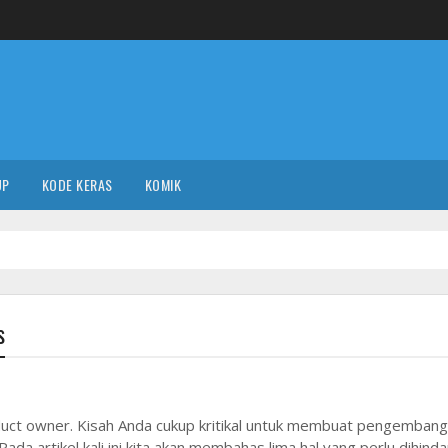
UP
KODE KERAS
KOMIK
s
roduct owner. Kisah Anda cukup kritikal untuk membuat pengembang
Pada artikel kali ini kita akan membahas lima hal yang perlu dihinda