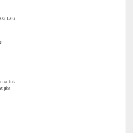
si. Lalu
s
an untuk
t jika