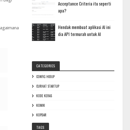
Acceptance Criteria itu seperti
apa?
Hendak membuat aplikasi AI ini
 bagaimana
dia API termurah untuk AI
CATEGORIES
CONFIG HIDUP
CURHAT STARTUP
KODE KERAS
KOMIK
KOPDAR
TAGS