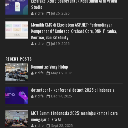
Ekstraksi Azure Boards untuk Kebutuhan AI di Visual
Studio
ridife
Jul 26, 2026
Memilih CMS di Ekosistem ASP.NET: Perbandingan
Komprehensif Umbraco, Orchard Core, DNN, Piranha,
Kentico, dan Sitefinity
ridife
Jul 19, 2026
RECENT POSTS
Komunitas Yang Hidup
ridife
May 16, 2026
dotnetconf - konferensi dotnet 2025 di Indonesia
ridife
Dec 14, 2025
MCT Summit Indonesia 2025: meninjau kembali cara
mengajar di era AI
ridife
Sept 28, 2025