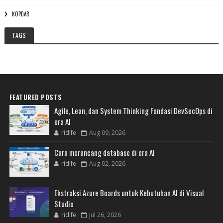
KOPDAR
TAGS
FEATURED POSTS
Agile, Lean, dan System Thinking Fondasi DevSecOps di
era AI
ridife
Aug 09, 2026
Cara merancang database di era AI
ridife
Aug 02, 2026
Ekstraksi Azure Boards untuk Kebutuhan AI di Visual
Studio
ridife
Jul 26, 2026