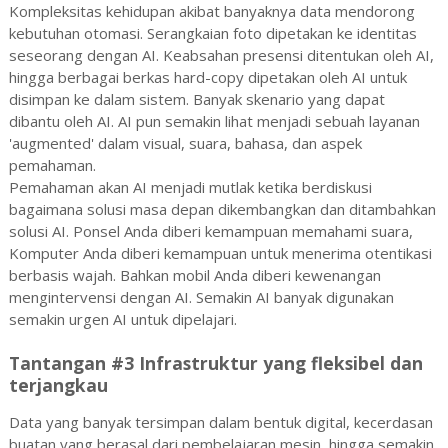
Kompleksitas kehidupan akibat banyaknya data mendorong
kebutuhan otomasi. Serangkaian foto dipetakan ke identitas
seseorang dengan AI. Keabsahan presensi ditentukan oleh AI,
hingga berbagai berkas hard-copy dipetakan oleh AI untuk
disimpan ke dalam sistem. Banyak skenario yang dapat
dibantu oleh AI. AI pun semakin lihat menjadi sebuah layanan
'augmented' dalam visual, suara, bahasa, dan aspek
pemahaman.
Pemahaman akan AI menjadi mutlak ketika berdiskusi
bagaimana solusi masa depan dikembangkan dan ditambahkan
solusi AI. Ponsel Anda diberi kemampuan memahami suara,
Komputer Anda diberi kemampuan untuk menerima otentikasi
berbasis wajah. Bahkan mobil Anda diberi kewenangan
mengintervensi dengan AI. Semakin AI banyak digunakan
semakin urgen AI untuk dipelajari.
Tantangan #3 Infrastruktur yang fleksibel dan
terjangkau
Data yang banyak tersimpan dalam bentuk digital, kecerdasan
buatan yang berasal dari pembelajaran mesin, hingga semakin