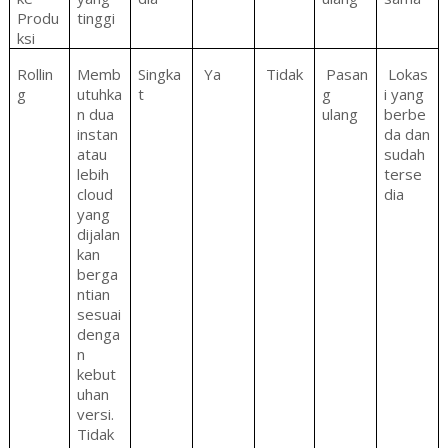
Produ
tinggi
ksi
Rollin
Memb
Singka
Ya
Tidak
Pasan
Lokas
g
utuhka
t
g
i yang
n dua
ulang
berbe
instan
da dan
atau
sudah
lebih
terse
cloud
dia
yang
dijalan
kan
berga
ntian
sesuai
denga
n
kebut
uhan
versi.
Tidak