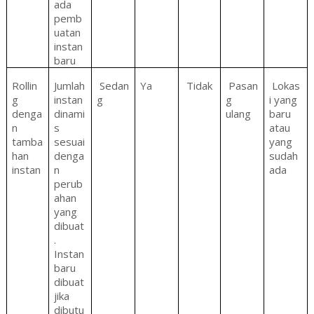
ada
pemb
uatan
instan
baru
Rollin
Jumlah
Sedan
Ya
Tidak
Pasan
Lokas
g
instan
g
g
i yang
denga
dinami
ulang
baru
n
s
atau
tamba
sesuai
yang
han
denga
sudah
instan
n
ada
perub
ahan
yang
dibuat
.
Instan
baru
dibuat
jika
dibutu