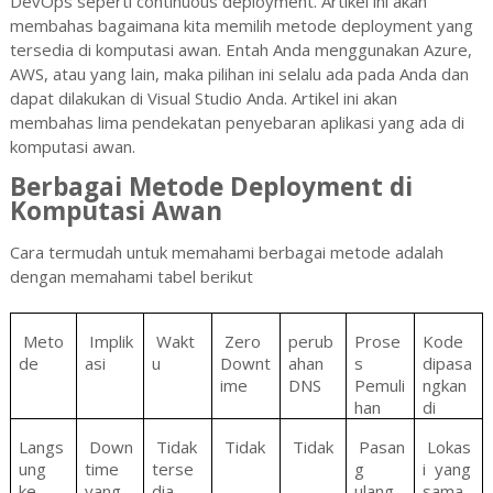
DevOps seperti continuous deployment. Artikel ini akan
membahas bagaimana kita memilih metode deployment yang
tersedia di komputasi awan. Entah Anda menggunakan Azure,
AWS, atau yang lain, maka pilihan ini selalu ada pada Anda dan
dapat dilakukan di Visual Studio Anda. Artikel ini akan
membahas lima pendekatan penyebaran aplikasi yang ada di
komputasi awan.
Berbagai Metode Deployment di
Komputasi Awan
Cara termudah untuk memahami berbagai metode adalah
dengan memahami tabel berikut
Meto
Implik
Wakt
Zero
perub
Prose
Kode
de
asi
u
Downt
ahan
s
dipasa
ime
DNS
Pemuli
ngkan
han
di
Langs
Down
Tidak
Tidak
Tidak
Pasan
Lokas
ung
time
terse
g
i yang
ke
yang
dia
ulang
sama