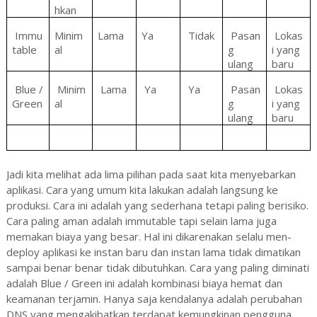
hkan
Immu
Minim
Lama
Ya
Tidak
Pasan
Lokas
table
al
g
i yang
ulang
baru
Blue /
Minim
Lama
Ya
Ya
Pasan
Lokas
Green
al
g
i yang
ulang
baru
Jadi kita melihat ada lima pilihan pada saat kita menyebarkan
aplikasi. Cara yang umum kita lakukan adalah langsung ke
produksi. Cara ini adalah yang sederhana tetapi paling berisiko.
Cara paling aman adalah immutable tapi selain lama juga
memakan biaya yang besar. Hal ini dikarenakan selalu men-
deploy aplikasi ke instan baru dan instan lama tidak dimatikan
sampai benar benar tidak dibutuhkan. Cara yang paling diminati
adalah Blue / Green ini adalah kombinasi biaya hemat dan
keamanan terjamin. Hanya saja kendalanya adalah perubahan
DNS yang mengakibatkan terdapat kemungkinan pengguna