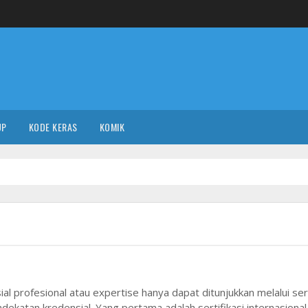
UP
KODE KERAS
KOMIK
ial profesional atau expertise hanya dapat ditunjukkan melalui sert
ndekatan kredensial. Yang pertama adalah sertifikasi internasiona