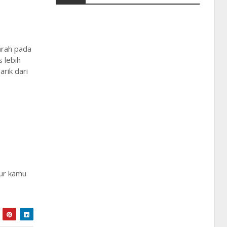
arah pada
s lebih
rik dari
jur kamu