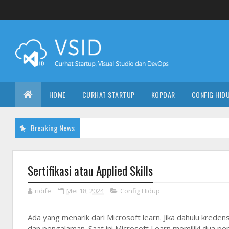
HOME
CURHAT STARTUP
KOPDAR
CONFIG HID
Breaking News
Sertifikasi atau Applied Skills
ridife
Mei 18, 2024
Config Hidup
Ada yang menarik dari Microsoft learn. Jika dahulu kredens
dan pengalaman. Saat ini Microsoft Learn memiliki dua pe