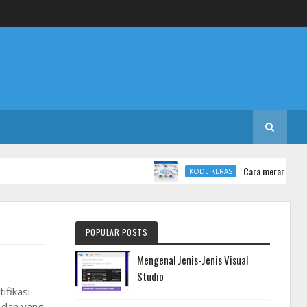
Cara merancang databa
KODE KERAS
POPULAR POSTS
Mengenal Jenis-Jenis Visual
Studio
ifikasi
l dan yang