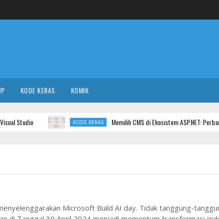
UP
KODE KERAS
KOMIK
l Studio
Memilih CMS di Ekosistem ASP.NET: Perbandinga
KODE KERAS
 menyelenggarakan Microsoft Build AI day. Tidak tanggung-tanggu
akan di Tanggal 30 April 2024 menjadi momentum transformasi Ind