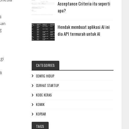
Acceptance Criteria itu seperti
apa?
i
san
Hendak membuat aplikasi AI ini
g
dia API termurah untuk AI
gi
CATEGORIES
i
CONFIG HIDUP
CURHAT STARTUP
KODE KERAS
KOMIK
KOPDAR
TAGS