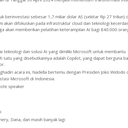
 berinvestasi sebesar 1,7 miliar dolar AS (sekitar Rp 27 triliun) d
i akan difokuskan pada infrastruktur cloud dan teknologi kecerda
t juga akan memberikan pelatihan keterampilan AI bagi 840.000 oran
i teknologi dan solusi AI yang dimiliki Microsoft untuk membantu
ah satu yang disebutkannya adalah Copilot, yang dapat berguna ba
or.
adiri acara ini, Nadella bertemu dengan Presiden Joko Widodo d
tasi Microsoft di Indonesia.
ynote speaker
b
hery, Dana, dan masih banyak lagi