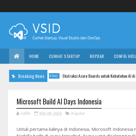
HOME
CURHAT STARTUP
KOPDAR
CONFIG HID
Breaking News
Ekstraksi Azure Boards untuk Kebutuhan AI di Visua
KODE KERAS
Microsoft Build AI Days Indonesia
ridife
Mei 04, 2024
Kopdar
Untuk pertama kalinya di Indonesia, Microsoft Indonesia
Nadella hadir di acara tersebut. Acara yang diselenggar