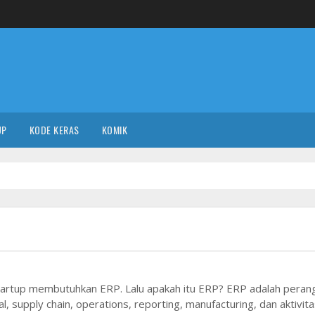
UP
KODE KERAS
KOMIK
tup membutuhkan ERP. Lalu apakah itu ERP? ERP adalah perang
 supply chain, operations, reporting, manufacturing, dan aktivit