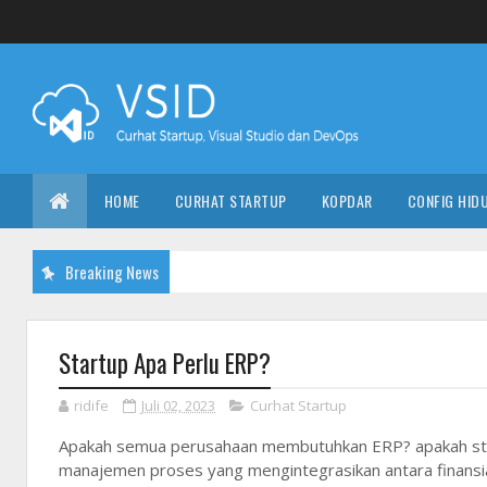
HOME
CURHAT STARTUP
KOPDAR
CONFIG HID
Breaking News
Startup Apa Perlu ERP?
ridife
Juli 02, 2023
Curhat Startup
Apakah semua perusahaan membutuhkan ERP? apakah star
manajemen proses yang mengintegrasikan antara finansial,