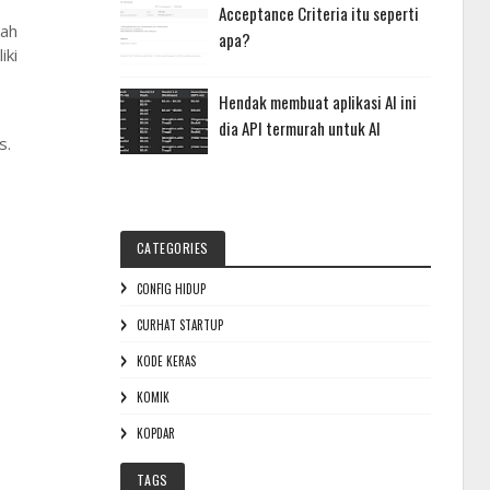
Acceptance Criteria itu seperti
lah
apa?
iki
Hendak membuat aplikasi AI ini
dia API termurah untuk AI
s.
CATEGORIES
CONFIG HIDUP
CURHAT STARTUP
KODE KERAS
KOMIK
KOPDAR
TAGS