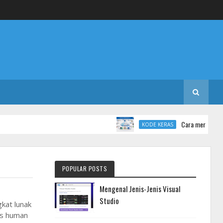
Cara merancang data
KODE KERAS
POPULAR POSTS
Mengenal Jenis-Jenis Visual
Studio
kat lunak
as human