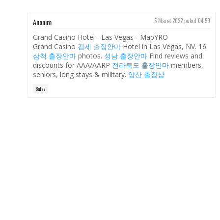
Anonim
5 Maret 2022 pukul 04.59
Grand Casino Hotel - Las Vegas - MapYRO
Grand Casino
김제 출장안마
Hotel in Las Vegas, NV. 16
삼척 출장안마
photos.
성남 출장안마
Find reviews and
discounts for AAA/AARP
전라북도 출장안마
members,
seniors, long stays & military.
양산 출장샵
Balas