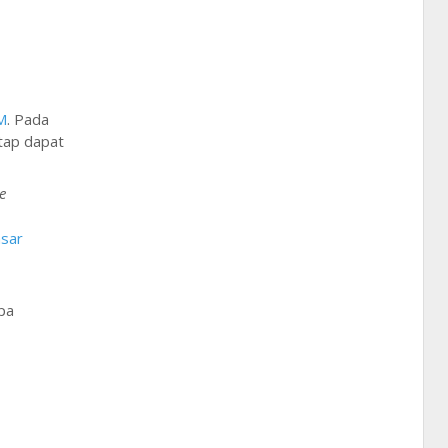
M
. Pada
etap dapat
e
sar
pa