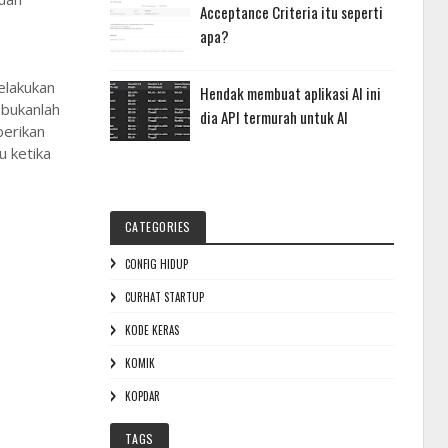
Acceptance Criteria itu seperti
apa?
elakukan
Hendak membuat aplikasi AI ini
g
bukanlah
dia API termurah untuk AI
erikan
lu ketika
CATEGORIES
CONFIG HIDUP
CURHAT STARTUP
KODE KERAS
KOMIK
KOPDAR
TAGS