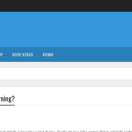
UP
KODE KERAS
KOMIK
rning?
bukanlah sesuatu yang baru. Pada masa lalu
consulting
adalah seb