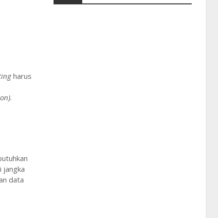
ting
harus
on).
mbutuhkan
i jangka
an data