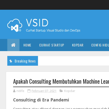
HOME
CURHAT STARTUP
KOPDAR
CONFIG HID
Breaking News
Apakah Consulting Membutuhkan Machine Lea
ridife
Februari 07, 2021
Kopdar
Consulting di Era Pandemi
Consulting atau dikenal dengan jasa pemecahan masalah 