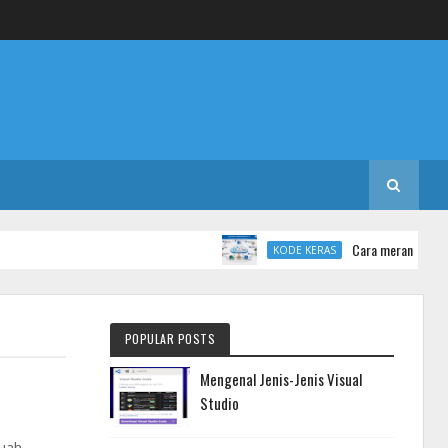
Cara merancang database 
KODE KERAS
POPULAR POSTS
Mengenal Jenis-Jenis Visual
Studio
uah