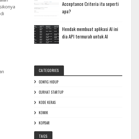
Acceptance Criteria itu seperti
isikonya
apa?
di
Hendak membuat aplikasi AI ini
dia API termurah untuk AI
CATEGORIES
an
CONFIG HIDUP
CURHAT STARTUP
KODE KERAS
KOMIK
KOPDAR
TAGS