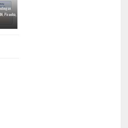
ndingan
, Piranha,