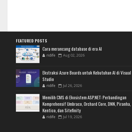
FEATURED POSTS
Cara merancang database di era AI
ridife
Aug 02, 2026
Ekstraksi Azure Boards untuk Kebutuhan AI di Visual
Studio
ridife
Jul 26, 2026
Memilih CMS di Ekosistem ASP.NET: Perbandingan
Komprehensif Umbraco, Orchard Core, DNN, Piranha,
Kentico, dan Sitefinity
ridife
Jul 19, 2026