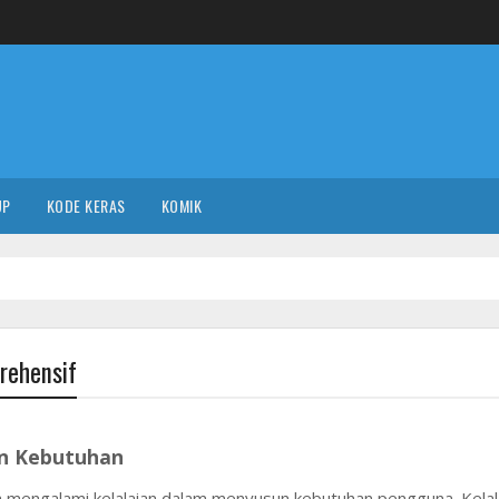
UP
KODE KERAS
KOMIK
rehensif
an Kebutuhan
 mengalami kelalaian dalam menyusun kebutuhan pengguna. Kelal