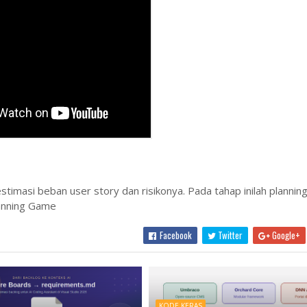
timasi beban user story dan risikonya. Pada tahap inilah planni
lanning Game
Facebook
Twitter
Google+
KODE KERAS