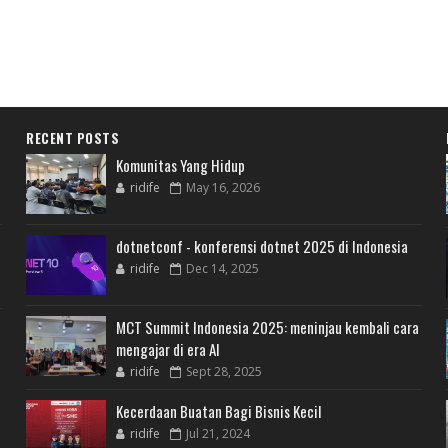
RECENT POSTS
Komunitas Yang Hidup
ridife
May 16, 2026
dotnetconf - konferensi dotnet 2025 di Indonesia
ridife
Dec 14, 2025
MCT Summit Indonesia 2025: meninjau kembali cara
mengajar di era AI
ridife
Sept 28, 2025
Kecerdaan Buatan Bagi Bisnis Kecil
ridife
Jul 21, 2024