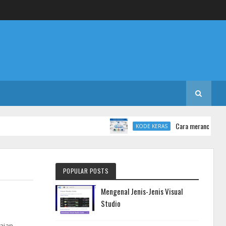
Cara merancang databas
KODE KERAS
POPULAR POSTS
Mengenal Jenis-Jenis Visual
Studio
aian