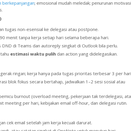
n berkepanjangan
; emosional mudah meledak; penurunan motivasi
s.
)
kan tugas non-esensial ke delegasi atau postpone.
–90 menit tanpa kerja setiap hari selama beberapa hari.
us DND di Teams dan autoreply singkat di Outlook bila perlu.
 tahu
estimasi waktu pulih
dan action yang didelegasikan.
 gerak ringan; kerja hanya pada tugas prioritas terbesar 3 per hari
si blok fokus secara bertahap, jadwalkan 1–2 sesi sosial atau
pemicu burnout (overload meeting, pekerjaan tak terdelegasi, at
 meeting per hari, kebijakan email off-hour, dan delegasi rutin.
gan cek email setelah jam kerja kecuali darurat.
 mandi, atau catatan singkat di OneNote untuk menutup hari.