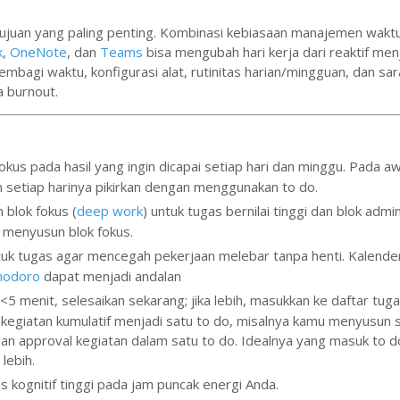
tujuan yang paling penting. Kombinasi kebiasaan manajemen wakt
k
,
OneNote
, dan
Teams
bisa mengubah hari kerja dari reaktif men
membagi waktu, konfigurasi alat, rutinitas harian/mingguan, dan sa
a burnout.
kus pada hasil yang ingin dicapai setiap hari dan minggu. Pada aw
n setiap harinya pikirkan dengan menggunakan to do.
blok fokus (
deep work
) untuk tugas bernilai tinggi dan blok admi
k menyusun blok fokus.
tuk tugas agar mencegah pekerjaan melebar tanpa henti. Kalende
modoro
dapat menjadi andalan
 <5 menit, selesaikan sekarang; jika lebih, masukkan ke daftar tug
kegiatan kumulatif menjadi satu to do, misalnya kamu menyusun 
an approval kegiatan dalam satu to do. Idealnya yang masuk to d
lebih.
 kognitif tinggi pada jam puncak energi Anda.