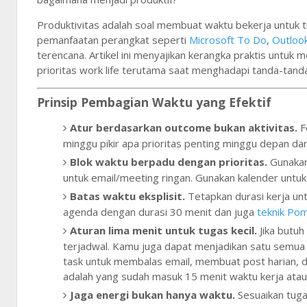
Produktivitas adalah soal membuat waktu bekerja untuk 
pemanfaatan perangkat seperti
Microsoft To Do
,
Outloo
terencana. Artikel ini menyajikan kerangka praktis untuk 
prioritas work life terutama saat menghadapi tanda-tand
Prinsip Pembagian Waktu yang Efektif
Atur berdasarkan outcome bukan aktivitas.
Fo
minggu pikir apa prioritas penting minggu depan da
Blok waktu berpadu dengan prioritas.
Gunakan 
untuk email/meeting ringan. Gunakan kalender untu
Batas waktu eksplisit.
Tetapkan durasi kerja un
agenda dengan durasi 30 menit dan juga
teknik Po
Aturan lima menit untuk tugas kecil.
Jika butuh
terjadwal. Kamu juga dapat menjadikan satu semua 
task untuk membalas email, membuat post harian, d
adalah yang sudah masuk 15 menit waktu kerja atau 
Jaga energi bukan hanya waktu.
Sesuaikan tugas