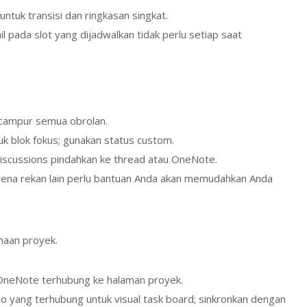
ntuk transisi dan ringkasan singkat.
ail pada slot yang dijadwalkan tidak perlu setiap saat
n campur semua obrolan.
uk blok fokus; gunakan status custom.
iscussions pindahkan ke thread atau OneNote.
arena rekan lain perlu bantuan Anda akan memudahkan Anda
naan proyek.
 OneNote terhubung ke halaman proyek.
o yang terhubung untuk visual task board; sinkronkan dengan