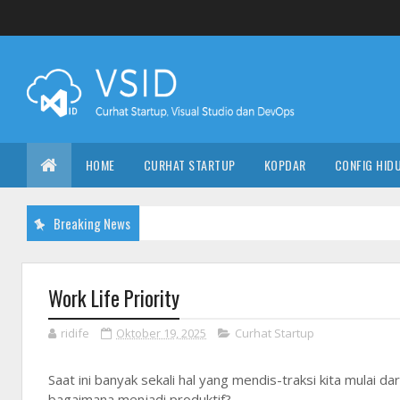
HOME
CURHAT STARTUP
KOPDAR
CONFIG HID
Breaking News
Work Life Priority
ridife
Oktober 19, 2025
Curhat Startup
Saat ini banyak sekali hal yang mendis-traksi kita mulai da
bagaimana menjadi produktif?