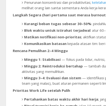
Penurunan konsentrasi dan produktivitas;
kelelaha
melihat orang lain santai sementara Anda kerja kera
Langkah Segera (hari pertama saat merasa burnout
Kurangi beban tugas sebesar 30–50%
: pindah
Blok waktu untuk istirahat terjadwal
: atur 60
Matikan notifikasi non-prioritas
; aktifkan stat
Komunikasikan batasan
kepada atasan tim: beri
Rencana Pemulihan 2–4 Minggu
Minggu 1: Stabilisasi
— fokus pada tidur, nutrisi,
Minggu 2: Reintroduksi bertahap
— tambah dura
aktivitas yang memulihkan.
Minggu 3–4: Evaluasi dan sistem
— identifikasi 
team yang malas), buat aturan permanen seperti limit
Prioritas Work Life setelah Pulih
Pertahankan batas waktu akhir hari kerja
; jan
Ritual transisi kerja-ke-rumah
: jalan 10 menit,