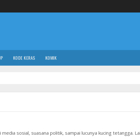
UP
KODE KERAS
KOMIK
ri media sosial, suasana politik, sampai lucunya kucing tetangga. La