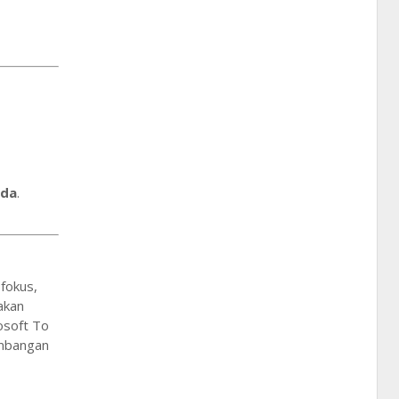
nda
.
 fokus,
akan
osoft To
imbangan