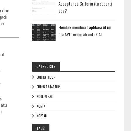
Acceptance Criteria itu seperti
apa?
u dan
jadi
ran
Hendak membuat aplikasi AI ini
dia API termurah untuk AI
al
CATEGORIES
n
CONFIG HIDUP
r
CURHAT STARTUP
KODE KERAS
as
satu
KOMIK
o
KOPDAR
TAGS