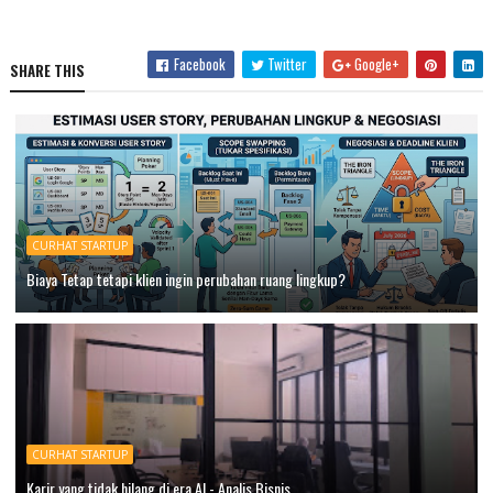
Facebook
Twitter
Google+
SHARE THIS
CURHAT STARTUP
Biaya Tetap tetapi klien ingin perubahan ruang lingkup?
CURHAT STARTUP
Karir yang tidak hilang di era AI - Analis Bisnis