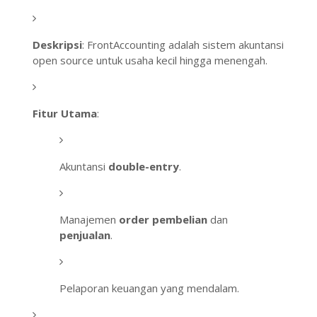
Deskripsi
: FrontAccounting adalah sistem akuntansi
open source untuk usaha kecil hingga menengah.
Fitur Utama
:
Akuntansi
double-entry
.
Manajemen
order pembelian
dan
penjualan
.
Pelaporan keuangan yang mendalam.