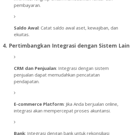
pembayaran.
Saldo Awal
: Catat saldo awal aset, kewajiban, dan
ekuitas.
4. Pertimbangkan Integrasi dengan Sistem Lain
CRM dan Penjualan
: Integrasi dengan sistem
penjualan dapat memudahkan pencatatan
pendapatan.
E-commerce Platform
: Jika Anda berjualan online,
integrasi akan mempercepat proses akuntansi.
Bank
: Integrasi dengan bank untuk rekonsiliasi