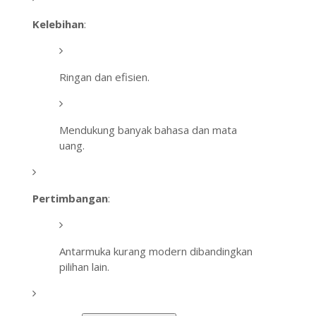
Kelebihan
:
Ringan dan efisien.
Mendukung banyak bahasa dan mata
uang.
Pertimbangan
:
Antarmuka kurang modern dibandingkan
pilihan lain.