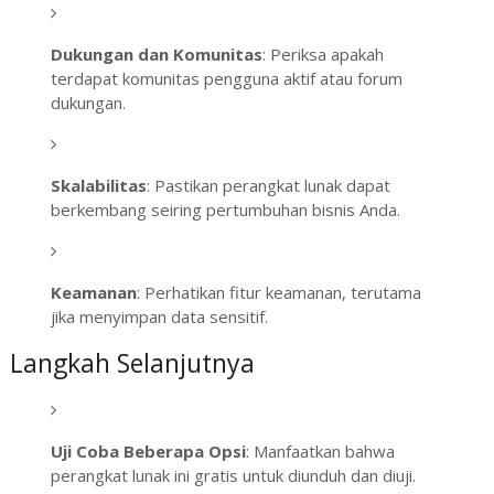
Dukungan dan Komunitas
: Periksa apakah
terdapat komunitas pengguna aktif atau forum
dukungan.
Skalabilitas
: Pastikan perangkat lunak dapat
berkembang seiring pertumbuhan bisnis Anda.
Keamanan
: Perhatikan fitur keamanan, terutama
jika menyimpan data sensitif.
Langkah Selanjutnya
Uji Coba Beberapa Opsi
: Manfaatkan bahwa
perangkat lunak ini gratis untuk diunduh dan diuji.