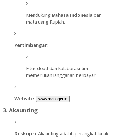
Mendukung
Bahasa Indonesia
dan
mata uang Rupiah.
Pertimbangan
:
Fitur cloud dan kolaborasi tim
memerlukan langganan berbayar.
Website
:
www.manager.io
3. Akaunting
Deskripsi
: Akaunting adalah perangkat lunak