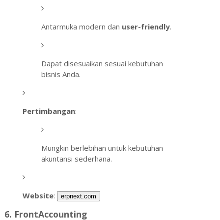
Antarmuka modern dan
user-friendly
.
Dapat disesuaikan sesuai kebutuhan
bisnis Anda.
Pertimbangan
:
Mungkin berlebihan untuk kebutuhan
akuntansi sederhana.
Website
:
erpnext.com
6. FrontAccounting