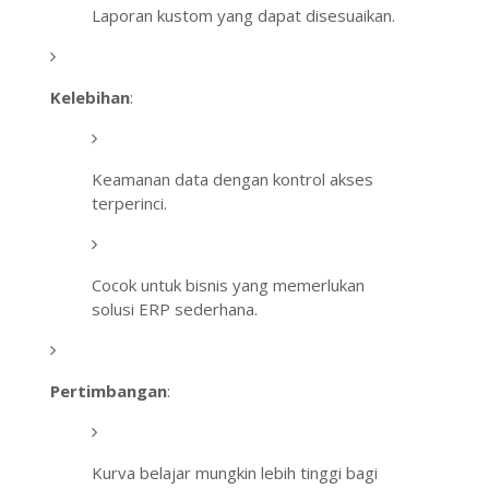
Laporan kustom yang dapat disesuaikan.
Kelebihan
:
Keamanan data dengan kontrol akses
terperinci.
Cocok untuk bisnis yang memerlukan
solusi ERP sederhana.
Pertimbangan
:
Kurva belajar mungkin lebih tinggi bagi