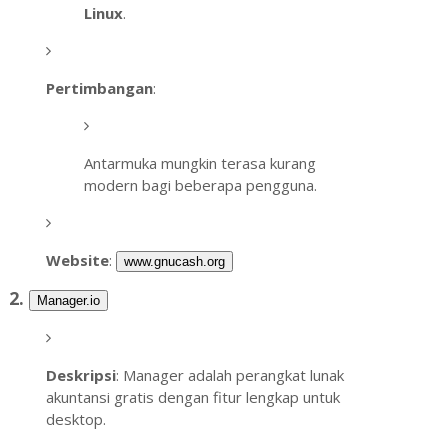
Linux
.
Pertimbangan
:
Antarmuka mungkin terasa kurang
modern bagi beberapa pengguna.
Website
:
www.gnucash.org
2.
Manager.io
Deskripsi
: Manager adalah perangkat lunak
akuntansi gratis dengan fitur lengkap untuk
desktop.