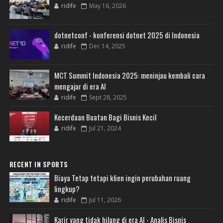
ridife
May 16, 2026
dotnetconf - konferensi dotnet 2025 di Indonesia
ridife
Dec 14, 2025
MCT Summit Indonesia 2025: meninjau kembali cara
mengajar di era AI
ridife
Sept 28, 2025
Kecerdaan Buatan Bagi Bisnis Kecil
ridife
Jul 21, 2024
RECENT IN SPORTS
Biaya Tetap tetapi klien ingin perubahan ruang
lingkup?
ridife
Jul 11, 2026
Karir yang tidak hilang di era AI - Analis Bisnis