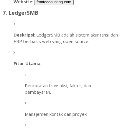
Website
:
frontaccounting.com
7. LedgerSMB
Deskripsi
: LedgerSMB adalah sistem akuntansi dan
ERP berbasis web yang open source.
Fitur Utama
:
Pencatatan transaksi, faktur, dan
pembayaran.
Manajemen kontak dan proyek.