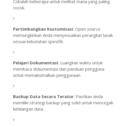
Cobalah beberapa untuk melihat mana yang paling
cocok.
Pertimbangkan Kustomisasi
: Open source
memungkinkan Anda menyesuaikan perangkat lunak
sesuai kebutuhan spesifik.
Pelajari Dokumentasi
: Luangkan waktu untuk
membaca dokumentasi dan panduan pengguna
untuk memaksimalkan penggunaan.
Backup Data Secara Teratur
: Pastikan Anda
memiliki strategi backup yang solid untuk mencegah
kehilangan data.