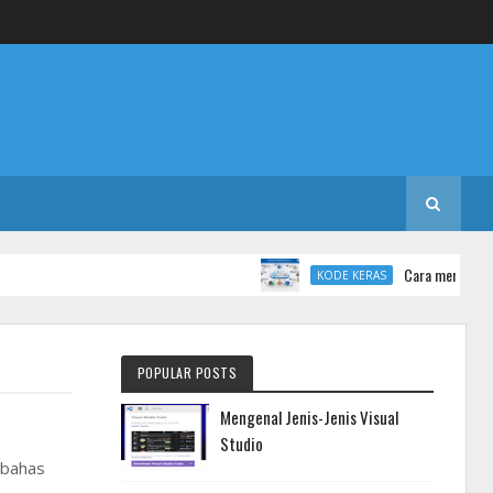
Cara merancang data
KODE KERAS
POPULAR POSTS
Mengenal Jenis-Jenis Visual
Studio
mbahas