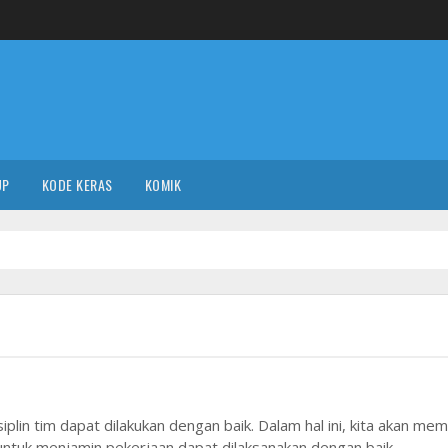
UP
KODE KERAS
KOMIK
lin tim dapat dilakukan dengan baik. Dalam hal ini, kita akan me
 untuk menjamin pekerjaan dapat dilaksanakan dengan baik.