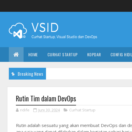
HOME
CURHAT STARTUP
KOPDAR
CONFIG HID
Breaking News
Rutin Tim dalam DevOps
ridife
Juni 30, 2024
Curhat Startup
Rutin adalah sesuatu yang akan membuat DevOps dan disip
apa saja yang dapat dilakukan dalam kegiatan sehari hari