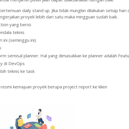
ertemuan daily stand up. Jika tidak mungkin dilakukan setiap hari
engerjakan proyek lebih dari satu maka mingguan sudah baik.
ction yang berisi
kendala teknis
 ini (seminggu ini)
ai
form semisal planner. Hal yang dimasukkan ke planner adalah Featu
ry di DevOps
ih teknis ke task
esmi kemajuan proyek berupa project report ke klien