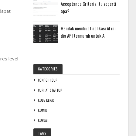
Acceptance Criteria itu seperti
apa?
 dapat
Hendak membuat aplikasi AI ini
dia API termurah untuk AI
res level
CATEGORIES
CONFIG HIDUP
CURHAT STARTUP
KODE KERAS
KOMIK
KOPDAR
TAGS