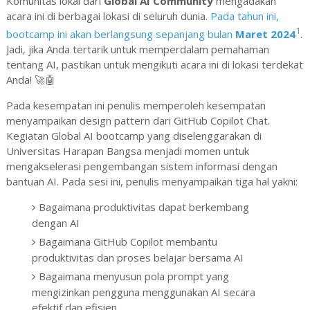
Komunitas lokal dari
Global AI Community
mengadakan
acara ini di berbagai lokasi di seluruh dunia.
Pada tahun ini,
1
bootcamp ini akan berlangsung sepanjang bulan
Maret 2024
.
Jadi, jika Anda tertarik untuk memperdalam pemahaman
tentang AI, pastikan untuk mengikuti acara ini di lokasi terdekat
Anda! 🚀🤖
Pada kesempatan ini penulis memperoleh kesempatan
menyampaikan design pattern dari GitHub Copilot Chat.
Kegiatan Global AI bootcamp yang diselenggarakan di
Universitas Harapan Bangsa menjadi momen untuk
mengakselerasi pengembangan sistem informasi dengan
bantuan AI. Pada sesi ini, penulis menyampaikan tiga hal yakni:
Bagaimana produktivitas dapat berkembang
dengan AI
Bagaimana GitHub Copilot membantu
produktivitas dan proses belajar bersama AI
Bagaimana menyusun pola prompt yang
mengizinkan pengguna menggunakan AI secara
efektif dan efisien.