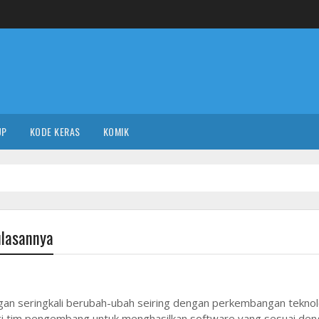
UP
KODE KERAS
KOMIK
ulasannya
n seringkali berubah-ubah seiring dengan perkembangan teknol
agi tim pengembang untuk menghasilkan software yang sesuai de