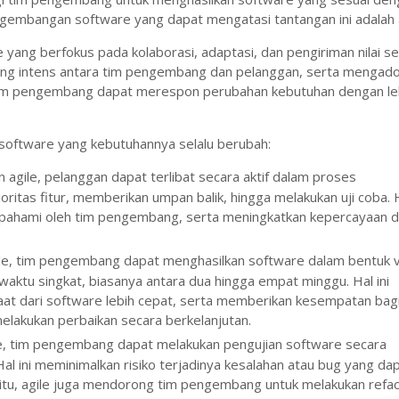
gembangan software yang dapat mengatasi tantangan ini adalah a
ang berfokus pada kolaborasi, adaptasi, dan pengiriman nilai s
ang intens antara tim pengembang dan pelanggan, serta mengadop
 tim pengembang dapat merespon perubahan kebutuhan dengan le
 software yang kebutuhannya selalu berubah:
 agile, pelanggan dapat terlibat secara aktif dalam proses
itas fitur, memberikan umpan balik, hingga melakukan uji coba. 
dipahami oleh tim pengembang, serta meningkatkan kepercayaan 
le, tim pengembang dapat menghasilkan software dalam bentuk v
waktu singkat, biasanya antara dua hingga empat minggu. Hal ini
t dari software lebih cepat, serta memberikan kesempatan bagi
akukan perbaikan secara berkelanjutan.
ile, tim pengembang dapat melakukan pengujian software secara
 ini meminimalkan risiko terjadinya kesalahan atau bug yang da
itu, agile juga mendorong tim pengembang untuk melakukan refac