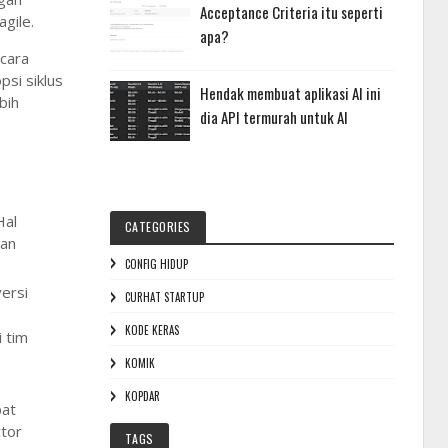
Acceptance Criteria itu seperti
gile.
apa?
ecara
si siklus
Hendak membuat aplikasi AI ini
bih
dia API termurah untuk AI
Hal
CATEGORIES
dan
CONFIG HIDUP
ersi
CURHAT STARTUP
KODE KERAS
 tim
KOMIK
KOPDAR
pat
tor
TAGS