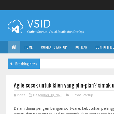
HOME
CURHAT STARTUP
KOPDAR
CONFIG HID
Breaking News
Agile cocok untuk klien yang plin-plan? simak 
ridife
Desember 30, 2023
Curhat Startup
Dalam dunia pengembangan software, kebutuhan pelangga
pasar, dan persaingan. Hal ini menimbulkan tantangan b