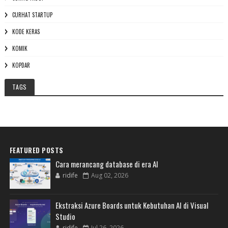
CURHAT STARTUP
KODE KERAS
KOMIK
KOPDAR
TAGS
FEATURED POSTS
Cara merancang database di era AI
ridife
Aug 02, 2026
Ekstraksi Azure Boards untuk Kebutuhan AI di Visual
Studio
ridife
Jul 26, 2026